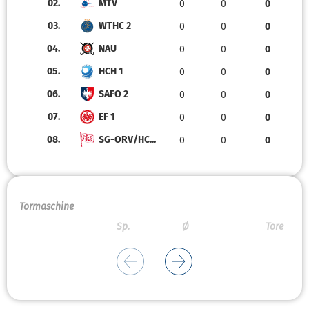
02.
MTV
0
0
0
03.
WTHC 2
0
0
0
04.
NAU
0
0
0
05.
HCH 1
0
0
0
06.
SAFO 2
0
0
0
07.
EF 1
0
0
0
08.
SG-ORV/HC...
0
0
0
Tormaschine
Sp.
Ø
Tore