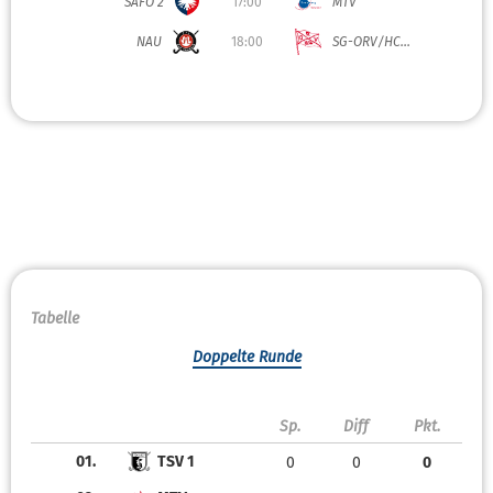
SAFO 2
17:00
MTV
NAU
18:00
SG-ORV/HC...
Tabelle
Doppelte Runde
Sp.
Diff
Pkt.
01.
TSV 1
0
0
0