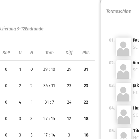
Tormaschine
tzierung 9-12
Endrunde
01.
Pau
SC 
SnP
U
N
Tore
Diff
Pkt.
02.
Vin
0
1
0
39
: 10
29
31
SC 
03.
Jak
0
2
2
34
: 11
23
23
HC
0
4
1
31
: 7
24
22
04.
Hug
SC
0
3
3
27
: 15
12
18
05.
Ti
0
3
3
17
: 14
3
18
HC