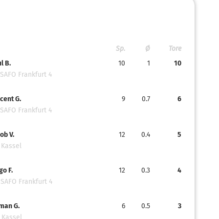
Sp.
Ø
Tore
l B.
10
1
10
SAFO Frankfurt 4
cent G.
9
0.7
6
SAFO Frankfurt 4
ob V.
12
0.4
5
 Kassel
o F.
12
0.3
4
 SAFO Frankfurt 4
lman G.
6
0.5
3
 Kassel