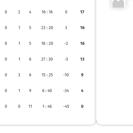
0
2
4
16
: 16
0
17
0
1
5
23
: 20
3
16
0
1
5
18
: 20
-2
16
0
1
6
27
: 30
-3
13
0
3
6
15
: 25
-10
9
0
1
9
6
: 40
-34
4
0
0
11
1
: 46
-45
0