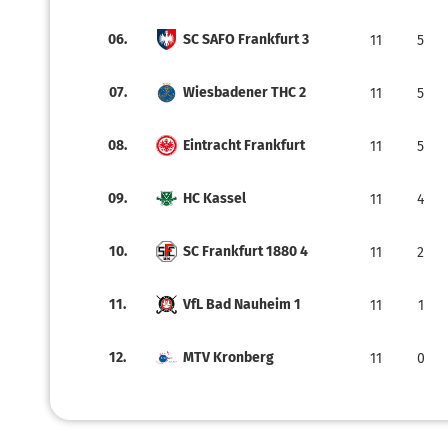
06.
SC SAFO Frankfurt 3
11
5
07.
Wiesbadener THC 2
11
5
08.
Eintracht Frankfurt
11
5
09.
HC Kassel
11
4
10.
SC Frankfurt 1880 4
11
2
11.
VfL Bad Nauheim 1
11
1
12.
MTV Kronberg
11
0