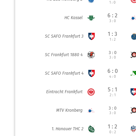
1 : 0
6 : 2
HC Kassel
3 : 0
1 : 3
SC SAFO Frankfurt 3
1 : 2
3 : 0
SC Frankfurt 1880 4
3 : 0
6 : 0
SC SAFO Frankfurt 4
4 : 0
5 : 1
Eintracht Frankfurt
2 : 1
3 : 0
MTV Kronberg
3 : 0
1 : 2
1. Hanauer THC 2
0 : 2