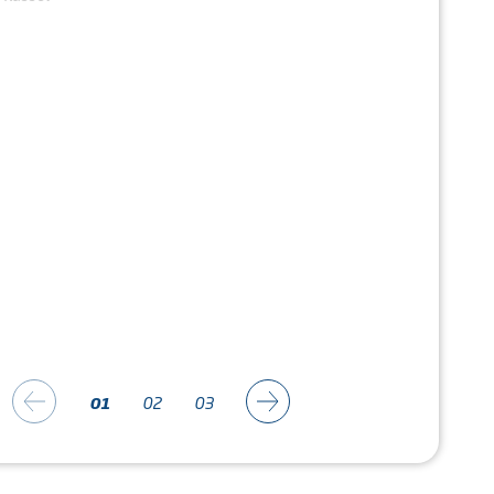
01
02
03