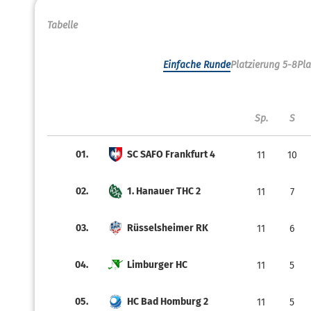
Tabelle
Einfache Runde
Platzierung 5-8
Pla
Sp.
S
01.
SC SAFO Frankfurt 4
11
10
02.
1. Hanauer THC 2
11
7
03.
Rüsselsheimer RK
11
6
04.
Limburger HC
11
5
05.
HC Bad Homburg 2
11
5