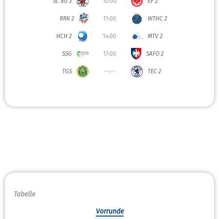
SC 80 3
10:00
EF 2
RRK 2
11:00
WTHC 2
HCH 2
14:00
MTV 2
SSG
17:00
SAFO 2
TGS
--:--
TEC 2
Tabelle
Vorrunde