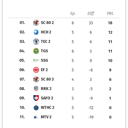
Sp.
Diff
Pkt.
01.
SC 80 2
6
33
18
02.
HCH 2
5
6
12
03.
TEC 2
5
6
11
04.
TGS
6
3
11
05.
SSG
5
0
10
06.
EF 2
5
-6
9
07.
SC 80 3
4
3
6
08.
RRK 2
3
-5
2
09.
SAFO 2
5
-9
1
10.
WTHC 2
5
-12
0
11.
MTV 2
5
-19
0