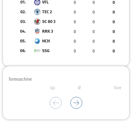
01.
VFL
0
0
0
02.
TEC 2
0
0
0
03.
SC 80 3
0
0
0
04.
RRK 3
0
0
0
05.
HCH
0
0
0
06.
SSG
0
0
0
Tormaschine
Sp.
Ø
Tore