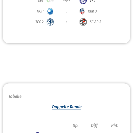
SSG
--:--
VFL
HCH
--:--
RRK 3
TEC 2
--:--
SC 80 3
Tabelle
Doppelte Runde
Sp.
Diff
Pkt.