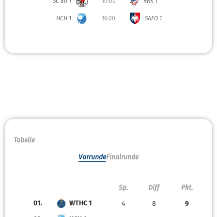
SC 80 1
10:00
RRK 1
HCH 1
16:00
SAFO 1
Tabelle
Vorrunde
Finalrunde
Sp.
Diff
Pkt.
01.
WTHC 1
4
8
9