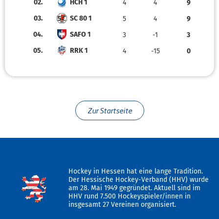
02.
HCH 1
4
4
9
03.
SC 80 1
5
4
9
04.
SAFO 1
3
-1
3
05.
RRK 1
4
-15
0
Zur Startseite
Hockey in Hessen hat eine lange Tradition.
Der Hessische Hockey-Verband (HHV) wurde
am 28. Mai 1949 gegründet. Aktuell sind im
HHV rund 7.500 Hockeyspieler/innen in
insgesamt 27 Vereinen organisiert.