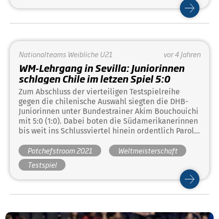
Nationalteams
Weibliche U21
vor 4 Jahren
WM-Lehrgang in Sevilla: Juniorinnen
schlagen Chile im letzen Spiel 5:0
Zum Abschluss der vierteiligen Testspielreihe
gegen die chilenische Auswahl siegten die DHB-
Juniorinnen unter Bundestrainer Akim Bouchouichi
mit 5:0 (1:0). Dabei boten die Südamerikanerinnen
bis weit ins Schlussviertel hinein ordentlich Paroli,
allein beim deutschen Damennachwuchs klappte
Potchefstroom 2021
Weltmeisterschaft
an diesem Tag vieles. Die Juniorinnen haben den
Lehrgang nicht nur dazu genutzt, der U21 mit Blick
Testspiel
auf Südafrika ein neues Gesicht zu geben, sie
leisteten auch einen Beitrag, die Außendarstellung
der DHB-Juniorinnen frischer und weiblicher
aussehen zu lassen. Der Bundestrainer Akim
Bouchouchi nominiert währenddessen nach
Beendigung des Lehrgangs am Wochenende den