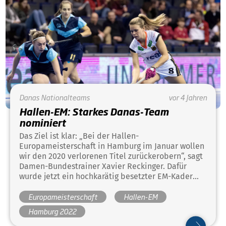
finalen Kader für die U21-WM im südafrikanischen
Potchefstroom.
Danas
Nationalteams
vor 4 Jahren
Hallen-EM: Starkes Danas-Team
nominiert
Das Ziel ist klar: „Bei der Hallen-
Europameisterschaft in Hamburg im Januar wollen
wir den 2020 verlorenen Titel zurückerobern“, sagt
Damen-Bundestrainer Xavier Reckinger. Dafür
wurde jetzt ein hochkarätig besetzter EM-Kader
nominiert, in dem ausschließlich Olympia-
Europameisterschaft
Hallen-EM
Kaderspielerinnen stehen. Zum Chefcoach für das
Turnier wurde Olympiasieger Florian Keller
Hamburg 2022
erkoren.