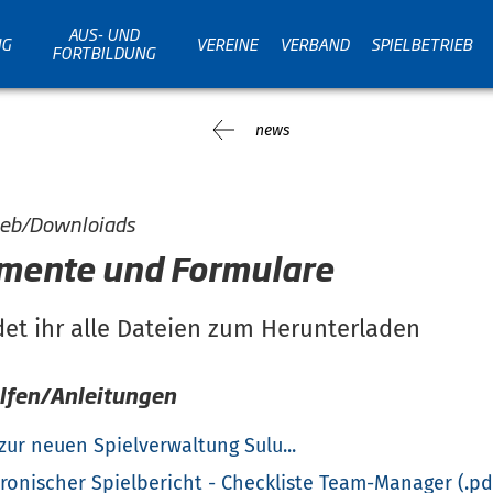
AUS- UND
NG
VEREINE
VERBAND
SPIELBETRIEB
FORTBILDUNG
news
ieb/Downloiads
mente und Formulare
det ihr alle Dateien zum Herunterladen
lfen/Anleitungen
 zur neuen Spielverwaltung Sulu...
tronischer Spielbericht - Checkliste Team-Manager (.pd